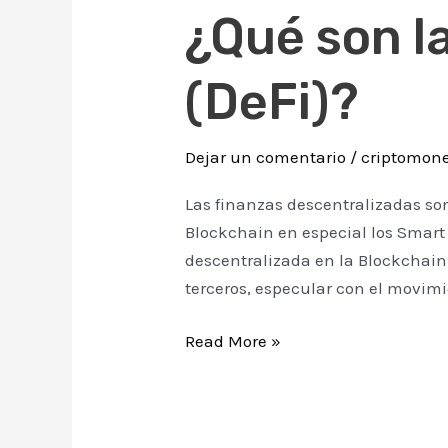
¿Qué son l
las
Finanzas
Descentralizadas
(DeFi)?
(DeFi)?
Dejar un comentario
/
criptomon
Las finanzas descentralizadas son
Blockchain en especial los Smart 
descentralizada en la Blockchain.
terceros, especular con el movimi
Read More »